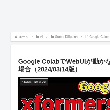
ホーム
AI
Stable Diffusion
Google Co
Google ColabでWebUIが
場合（2024/03/14版）
Stable Diffusion