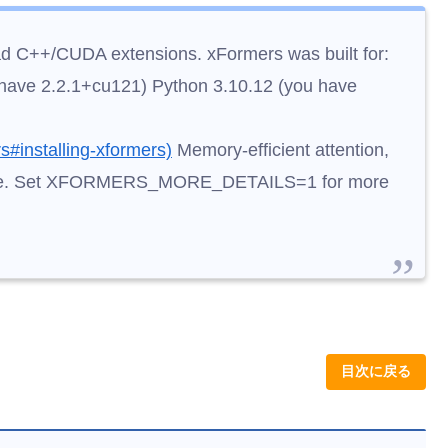
C++/CUDA extensions. xFormers was built for:
have 2.2.1+cu121) Python 3.10.12 (you have
s#installing-xformers)
Memory-efficient attention,
able. Set XFORMERS_MORE_DETAILS=1 for more
目次に戻る