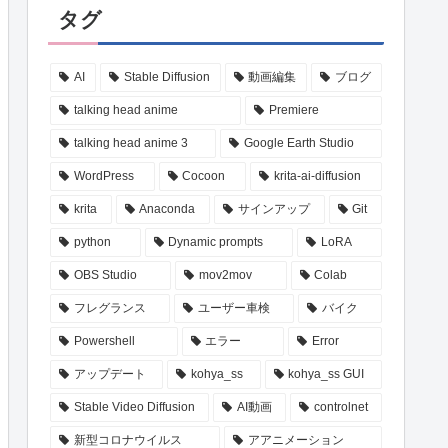
タグ
AI
Stable Diffusion
動画編集
ブログ
talking head anime
Premiere
talking head anime 3
Google Earth Studio
WordPress
Cocoon
krita-ai-diffusion
krita
Anaconda
サインアップ
Git
python
Dynamic prompts
LoRA
　torchtext==
0.16
.2
+cpu 
--index-url https
OBS Studio
mov2mov
Colab
フレグランス
ユーザー車検
バイク
Powershell
エラー
Error
アップデート
kohya_ss
kohya_ss GUI
Stable Video Diffusion
AI動画
controlnet
新型コロナウイルス
アアニメーション