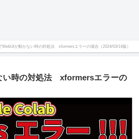
labでWebUIが動かない時の対処法 xformersエラーの場合（2024/03/14版）
動かない時の対処法 xformersエラーの