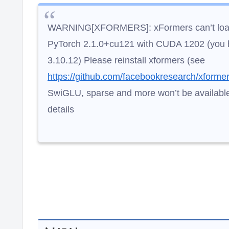
WARNING[XFORMERS]: xFormers can’t load 
PyTorch 2.1.0+cu121 with CUDA 1202 (you 
3.10.12) Please reinstall xformers (see
https://github.com/facebookresearch/xformer
SwiGLU, sparse and more won’t be avail
details