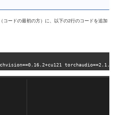
あたり（コードの最初の方）に、以下の2行のコードを追加
chvision==
0.16
.2
+cu121 torchaudio==
2.1
.2