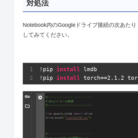
対処法
Notebook内のGoogleドライブ接続の次
してみてください。
!pip 
install
 lmdb

!pip 
install
 torch==
2.1
.2
 tor