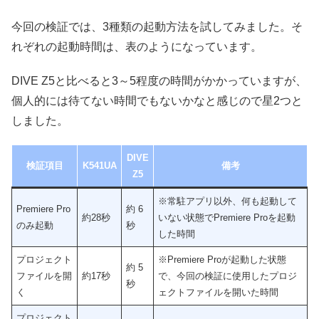
今回の検証では、3種類の起動方法を試してみました。そ
れぞれの起動時間は、表のようになっています。
DIVE Z5と比べると3～5程度の時間がかかっていますが、
個人的には待てない時間でもないかなと感じので星2つと
しました。
DIVE
検証項目
K541UA
備考
Z5
※常駐アプリ以外、何も起動して
Premiere Pro
約 6
約28秒
いない状態でPremiere Proを起動
のみ起動
秒
した時間
プロジェクト
※Premiere Proが起動した状態
約 5
ファイルを開
約17秒
で、今回の検証に使用したプロジ
秒
く
ェクトファイルを開いた時間
プロジェクト