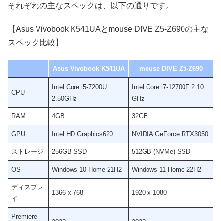
それぞれの主なスペックは、以下の通りです。
【Asus Vivobook K541UAとmouse DIVE Z5-Z690の主な
スペック比較】
Asus Vivobook K541UA
mouse DIVE Z5-Z690
Intel Core i5-7200U
Intel Core i7-12700F 2.10
CPU
2.50GHz
GHz
RAM
4GB
32GB
GPU
Intel HD Graphics620
NVIDIA GeForce RTX3050
ストレージ
256GB SSD
512GB (NVMe) SSD
OS
Windows 10 Home 21H2
Windows 11 Home 22H2
ディスプレ
1366 x 768
1920 x 1080
イ
Premiere