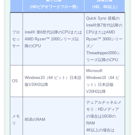
（HDビデオワークフロー用）
（HD、4K以上）
Quick Sync 搭載の
Intel®第7世代以降の
プロ
Intel® 第6世代以降のCPUまたは
CPUまたはAMD
セッ
AMD Ryzen™ 1000シリーズ以
Ryzen™ 3000シリー
サー
降のCPU
ズ／
Threadripper2000シ
リーズ以降のCPU
Microsoft
Windows10（64 ビット）日本語
Windows10（64 ビ
OS
版V20H2以降
ット）日本語版
V20H2以降
デュアルチャネルメ
モリ：HDメディア
メモ
の場合は16GBの
8GBのRAM
リ
RAM
4K以上の場合は