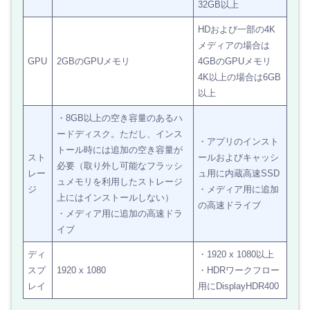
32GB以上
HDおよび一部の4K
メディアの場合は
GPU
2GBのGPUメモリ
4GBのGPUメモリ
4K以上の場合は6GB
以上
・8GB以上の空き容量のあるハ
ードディスク。ただし、インス
・アプリのインスト
トール時には追加の空き容量が
スト
ールおよびキャッシ
必要（取り外し可能なフラッシ
レー
ュ用に内蔵高速SSD
ュメモリを利用したストレージ
ジ
・メディア用に追加
上にはインストールしない）
の高速ドライブ
・メディア用に追加の高速ドラ
イブ
ディ
・1920 x 1080以上
スプ
1920 x 1080
・HDRワークフロー
レイ
用にDisplayHDR400